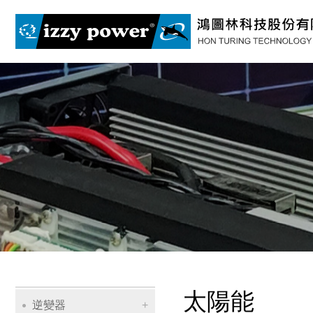
太陽能
逆變器