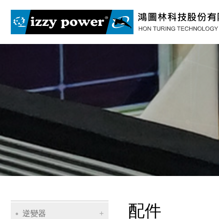
配件
逆變器